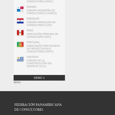
CONSULTORÍA (CNEC)
PANAMA
CÁMARA PANAMEÑA DE
CONSULTORES (CAPACO)
PARAGUAY
CÁMARA PARAGUAYA DE
CONSULTORES (CPC)
PERÚ
ASOCIACIÓN PERUANA DE
CONSULTORÍA (APC)
PORTUGAL
ASSOCIAÇÃO PORTUGUESA
DE PROJECTISTAS E
CONSULTORES (APPC)
URUGUAY
CÁMARA DE LA
CONSTRUCCIÓN DEL
URUGUAY (CCU)
DEMO 1
demo
FEDERACIÓN PANAMERICANA
DE CONSULTORES