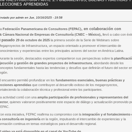
LECCIONES APRENDIDAS
nviado por
admin
en Jue, 10/16/2025 - 19:58
, en colaboración con
La
Federación Panamericana de Consultores (FEPAC)
la
,
Cámara Nacional de Empresas de Consultoría (CNEC – México)
llevó a cabo con éxi
pasado
l
29 de octubre de 2025
la primera sesión de la
Serie de Webinars sobre
egaproyectos de Infraestructura
, un espacio orientado a promover el intercambio de
onocimientos y experiencias entre los principales actores del sector en América Latina.
urante la sesión, destacados expertos compartieron sus perspectivas sobre la
planificaci
jecución y gestión de grandes proyectos de infraestructura
, abordando desde los
onceptos fundamentales hasta las tendencias y desafíos que definirán el futuro del sector en
egión.
l encuentro permitió profundizar en los
fundamentos esenciales, buenas prácticas y
ecciones aprendidas
que contribuyen al desarrollo exitoso de los megaproyectos,
ortaleciendo la colaboración técnica y profesional entre los participantes.
a actividad contó con una
amplia participación de profesionales y representantes del
ector
, quienes valoraron positivamente este espacio de diálogo y actualización promovido p
FEPAC.
on esta iniciativa, FEPAC reafirma su compromiso con la
integración y el fortalecimiento
a consultoría en ingeniería
en la región, impulsando el intercambio de experiencias y la
ormación continua en temas estratégicos para el desarrollo regional.
l video ya está disponible en el canal de YouTube de