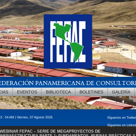
EDERACIÓN PANAMERICANA DE CONSULTOR
CIAS
EVENTOS
BIBLIOTECA
BOLETINES
GALERÍA
53 : 55 AM | Viernes, 07 Agosto 2026
Síguenos en Twitte
Síguenos en Linke
WEBINAR FEPAC – SERIE DE MEGAPROYECTOS DE
INFRAESTRUCTURA PARTE 1: FUNDAMENTOS, BUENAS PRÁCTICAS Y