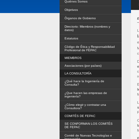
Quiénes Somos
Objetivos
Órganos de Gobierno
E
Directorio: Miembros (nombres y
datos)
Estatutos
e
Código de Ética y Responsabilidad
M
Profesional de FEPAC
c
MIEMBROS
D
Asociaciones (por países)
e
c
LA CONSULTORÍA
r
¿Qué hace la Ingeniería de
E
Consulta?
l
¿Que hacen las empresas de
f
ingeniería?
L
¿Cómo elegir y contratar una
s
Consultora?
COMITÉS DE FEPAC
C
SE CONFORMAN LOS COMITÉS
l
DE FEPAC
f
Comité de Nuevas Tecnologías e
E
Innovación