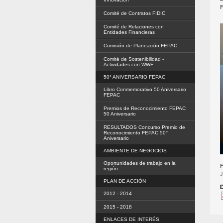
Comité de Contratos FIDIC
Comité de Relaciones con
Entidades Financieras
Comisión de Planeación FEPAC
Comité de Sostenibilidad -
Actividades con WWF
50° ANIVERSARIO FEPAC
Libro Conmemorativo 50 Aniversario
FEPAC
Premios de Reconocimiento FEPAC
50 Aniversario
RESULTADOS Concurso Premio de
Reconocimiento FEPAC 50°
Aniversario
AMBIENTE DE NEGOCIOS
Oportunidades de trabajo en la
región
J
PLAN DE ACCIÓN
2012 - 2014
2015 - 2018
ENLACES DE INTERÉS