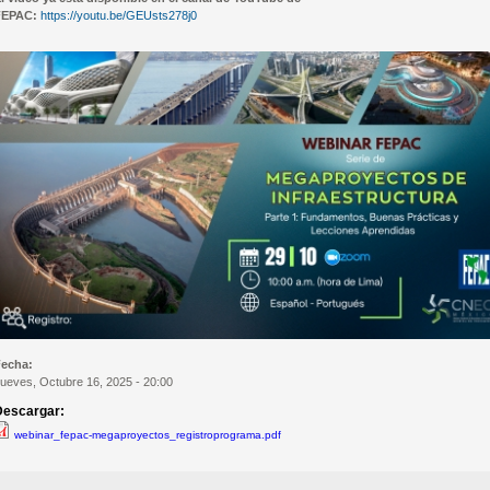
FEPAC:
https://youtu.be/GEUsts278j0
Fecha:
ueves, Octubre 16, 2025 - 20:00
Descargar:
webinar_fepac-megaproyectos_registroprograma.pdf