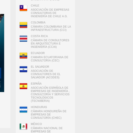
CHILE
ASOCIACIÓN DE EMPRESAS
CONSULTORAS DE
INGENIERÍA DE CHILE A.G.
COLOMBIA
CÁMARA COLOMBIANA DE LA
INFRAESTRUCTURA (CCI)
COSTA RICA
CÁMARA DE CONSULTORES
EN ARQUITECTURA E
INGENIERÍA (CCAI)
ECUADOR
CAMARA ECUATORIANA DE
CONSULTORIA (CEC)
EL SALVADOR
ASOCIACIÓN DE
CONSULTORES DE EL
SALVADOR (ACODES)
ESPAÑA
ASOCIACIÓN ESPAÑOLA DE
EMPRESAS DE INGENIERÍA ,
CONSULTORÍA Y SERVICIOS
TECNOLÓGICOS
(TECNIBERIA)
HONDURAS
CÁMARA HONDUREÑA DE
EMPRESAS DE
CONSULTORÍA (CHEC)
MÉXICO
CÁMARA NACIONAL DE
EMPRESAS DE