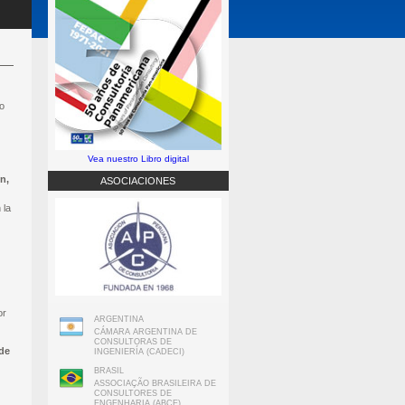
to
Vea nuestro Libro digital
ón,
ASOCIACIONES
 la
or
ARGENTINA
CÁMARA ARGENTINA DE
CONSULTORAS DE
 de
INGENIERÍA (CADECI)
BRASIL
ASSOCIAÇÃO BRASILEIRA DE
CONSULTORES DE
ENGENHARIA (ABCE)