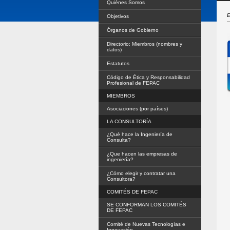
Quiénes Somos
E
Objetivos
Órganos de Gobierno
Directorio: Miembros (nombres y
datos)
Estatutos
Código de Ética y Responsabilidad
Profesional de FEPAC
MIEMBROS
Asociaciones (por países)
LA CONSULTORÍA
¿Qué hace la Ingeniería de
Consulta?
¿Que hacen las empresas de
ingeniería?
¿Cómo elegir y contratar una
Consultora?
COMITÉS DE FEPAC
SE CONFORMAN LOS COMITÉS
DE FEPAC
Comité de Nuevas Tecnologías e
Innovación