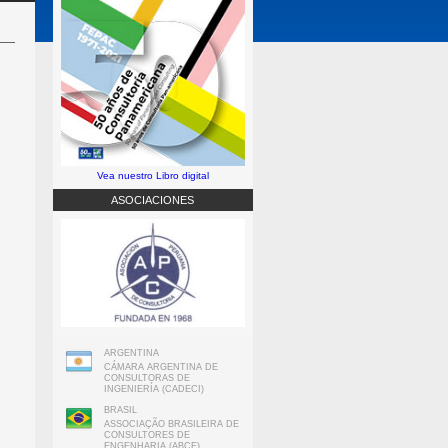
Vea nuestro Libro digital
ASOCIACIONES
ARGENTINA
CÁMARA ARGENTINA DE
CONSULTORAS DE
INGENIERÍA (CADECI)
BRASIL
ASSOCIAÇÃO BRASILEIRA DE
CONSULTORES DE
ENGENHARIA (ABCE)