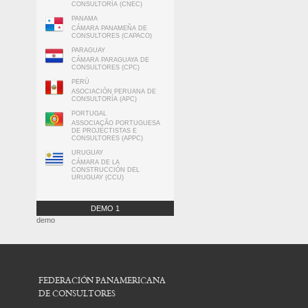
CONSULTORÍA (CNEC)
PANAMA
CÁMARA PANAMEÑA DE
CONSULTORES (CAPACO)
PARAGUAY
CÁMARA PARAGUAYA DE
CONSULTORES (CPC)
PERÚ
ASOCIACIÓN PERUANA DE
CONSULTORÍA (APC)
PORTUGAL
ASSOCIAÇÃO PORTUGUESA
DE PROJECTISTAS E
CONSULTORES (APPC)
URUGUAY
CÁMARA DE LA
CONSTRUCCIÓN DEL
URUGUAY (CCU)
DEMO 1
demo
FEDERACIÓN PANAMERICANA
DE CONSULTORES