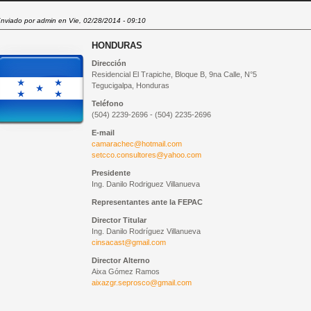
nviado por
admin
en Vie, 02/28/2014 - 09:10
HONDURAS
Dirección
Residencial El Trapiche, Bloque B, 9na Calle, N°5
Tegucigalpa, Honduras
Teléfono
(504) 2239-2696 - (504) 2235-2696
E-mail
camarachec@hotmail.com
setcco.consultores@yahoo.com
Presidente
Ing. Danilo Rodriguez Villanueva
Representantes ante la
FEPAC
Director Titular
Ing. Danilo Rodríguez Villanueva
cinsacast@gmail.com
Director Alterno
Aixa Gómez Ramos
aixazgr.seprosco@gmail.com