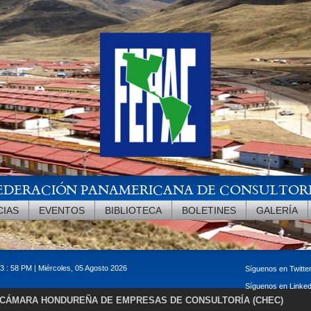
EDERACIÓN PANAMERICANA DE CONSULTOR
CIAS
EVENTOS
BIBLIOTECA
BOLETINES
GALERÍA
13 : 58 PM | Miércoles, 05 Agosto 2026
Síguenos en Twitte
Síguenos en Linke
CÁMARA HONDUREÑA DE EMPRESAS DE CONSULTORÍA (CHEC)