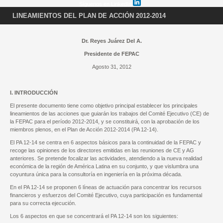
Síguenos en LinkedIn
LINEAMIENTOS DEL PLAN DE ACCIÓN 2012-2014
Dr. Reyes Juárez Del A.
Presidente de FEPAC
Agosto 31, 2012
I. INTRODUCCIÓN
El presente documento tiene como objetivo principal establecer los principales
lineamientos de las acciones que guiarán los trabajos del Comité Ejecutivo (CE) de
la FEPAC para el período 2012-2014, y se constituirá, con la aprobación de los
miembros plenos, en el Plan de Acción 2012-2014 (PA 12-14).
El PA 12-14 se centra en 6 aspectos básicos para la continuidad de la FEPAC y
recoge las opiniones de los directores emitidas en las reuniones de CE y AG
anteriores. Se pretende focalizar las actividades, atendiendo a la nueva realidad
económica de la región de América Latina en su conjunto, y que vislumbra una
coyuntura única para la consultoría en ingeniería en la próxima década.
En el PA 12-14 se proponen 6 líneas de actuación para concentrar los recursos
financieros y esfuerzos del Comité Ejecutivo, cuya participación es fundamental
para su correcta ejecución.
Los 6 aspectos en que se concentrará el PA 12-14 son los siguientes: