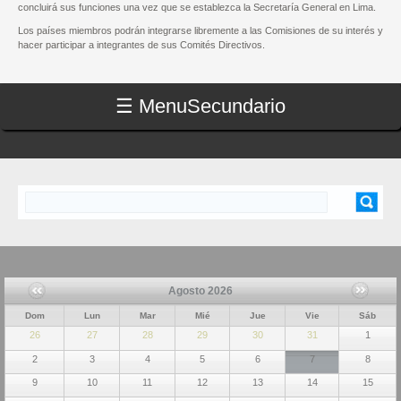
concluirá sus funciones una vez que se establezca la Secretaría General en Lima.
Los países miembros podrán integrarse libremente a las Comisiones de su interés y
hacer participar a integrantes de sus Comités Directivos.
☰ Menu
Secundario
Buscar
FORMULARIO DE BÚSQUEDA
Agosto 2026
Dom
Lun
Mar
Mié
Jue
Vie
Sáb
26
27
28
29
30
31
1
2
3
4
5
6
7
8
9
10
11
12
13
14
15