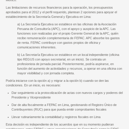
México.
Las limitaciones de recursos financieros para la operación, los presupuestos
aprobados para el 2012 y el perfil requerido, plantean 2 opciones para apoyar el
establecimiento de la Secretaría General y Ejecutiva en Lima:
a) La Secretaría Ejecutiva se establece en las oficinas de la Asociación
Peruana de Consultoría (APC), con el apoyo y auspicio de la APC. Las
funciones son realizadas por el propio Gerente General de la APC, quién
recibe remuneración complementaria de FEPAC. APC absorbe los gastos
de renta. FEPAC contribuye con gastos propios de oficina y
comunicaciones inherentes.
b) La Secretaría Ejecutiva se establece en un local independiente (oficina
tipo REGUS con apoyo secretarial, en un inicio). Se contrata un
profesionista de jornada parcial. Posteriormente, podría aspirarse, en
función del aumento de actividades y recursos, a operar en una oficina con
mayor visibilidad y con jornada completa.
Podría iniciarse con la opción a) y migrar a la opción b) cuando se den las
condiciones. En un inicio, es necesario:
Dar seguimiento a la protocolización de actas con nuevos cargos y poderes del
Presidente y Vicepresidente
Dar de alta fiscalmente a FEPAC en Lima, gestionando el Registro Único de
Contribuyentes (RUC) para que pueda emitir comprobantes fiscales
Llevar rutinariamente la contabilidad y registros fiscales en Lima
Esta decisión es independiente de los acuerdos que en su momento pudieran