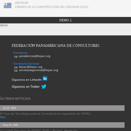
URUGUAY
CÁMARA DE LA CONSTRUCCIÓN DEL URUGUAY (CCU)
DEMO 1
demo
FEDERACIÓN PANAMERICANA DE CONSULTORES
Presidente
presidencia@fepac.org
Secretaría General
fepac@fepac.org
secretariageneral@fepac.org
Síguenos en LinkedIn
Síguenos en Twitter
ÚLTIMAS NOTICIAS
Jun 20 , 2026
6º Foro de Tecnología para la Consultoría en Ingeniería de FEPAC
Más
Mayo 19 , 2026
2° Comité Ejecutivo de FEPAC 2026 – Roatán, Honduras