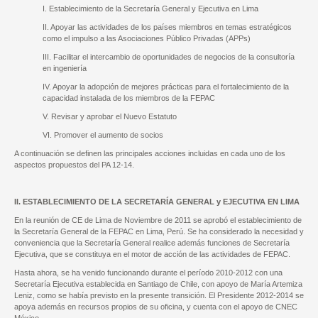
I. Establecimiento de la Secretaría General y Ejecutiva en Lima
II. Apoyar las actividades de los países miembros en temas estratégicos
como el impulso a las Asociaciones Público Privadas (APPs)
III. Facilitar el intercambio de oportunidades de negocios de la consultoría
en ingeniería
IV. Apoyar la adopción de mejores prácticas para el fortalecimiento de la
capacidad instalada de los miembros de la FEPAC
V. Revisar y aprobar el Nuevo Estatuto
VI. Promover el aumento de socios
A continuación se definen las principales acciones incluidas en cada uno de los
aspectos propuestos del PA 12-14.
II. ESTABLECIMIENTO DE LA SECRETARÍA GENERAL y EJECUTIVA EN LIMA
En la reunión de CE de Lima de Noviembre de 2011 se aprobó el establecimiento de
la Secretaría General de la FEPAC en Lima, Perú. Se ha considerado la necesidad y
conveniencia que la Secretaría General realice además funciones de Secretaría
Ejecutiva, que se constituya en el motor de acción de las actividades de FEPAC.
Hasta ahora, se ha venido funcionando durante el período 2010-2012 con una
Secretaría Ejecutiva establecida en Santiago de Chile, con apoyo de María Artemiza
Leniz, como se había previsto en la presente transición. El Presidente 2012-2014 se
apoya además en recursos propios de su oficina, y cuenta con el apoyo de CNEC