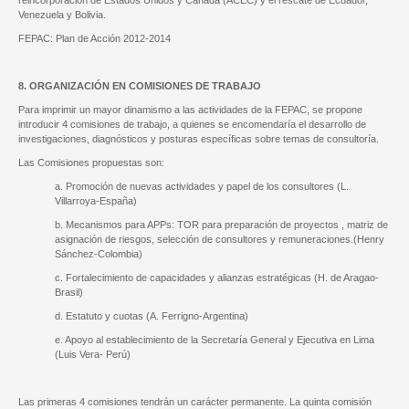
reincorporación de Estados Unidos y Canadá (ACEC) y el rescate de Ecuador,
Venezuela y Bolivia.
FEPAC: Plan de Acción 2012-2014
8. ORGANIZACIÓN EN COMISIONES DE TRABAJO
Para imprimir un mayor dinamismo a las actividades de la FEPAC, se propone
introducir 4 comisiones de trabajo, a quienes se encomendaría el desarrollo de
investigaciones, diagnósticos y posturas específicas sobre temas de consultoría.
Las Comisiones propuestas son:
a. Promoción de nuevas actividades y papel de los consultores (L.
Villarroya-España)
b. Mecanismos para APPs: TOR para preparación de proyectos , matriz de
asignación de riesgos, selección de consultores y remuneraciones.(Henry
Sánchez-Colombia)
c. Fortalecimiento de capacidades y alianzas estratégicas (H. de Aragao-
Brasil)
d. Estatuto y cuotas (A. Ferrigno-Argentina)
e. Apoyo al establecimiento de la Secretaría General y Ejecutiva en Lima
(Luis Vera- Perú)
Las primeras 4 comisiones tendrán un carácter permanente. La quinta comisión