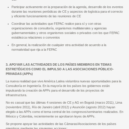
Participar activamente en la preparación de la agenda, desarrollo de los eventos
durante las reuniones periódicas de CE y aspectos de logística para el correcto
y eficiente funcionamiento de las reuniones de CE
Coordinar las actividades que FEPAC realice para sí y con otras
organizaciones de consultoría, organismos multilaterales y agencias
gubernamentales y otros organismos sociales o privados con los que FEPAC
establezca relaciones o convenios
En general, la realización de cualquier otra actividad de acuerdo a la
normatividad que rija a la FEPAC
3. APOYAR LAS ACTIVIDADES DE LOS PAÍSES MIEMBROS EN TEMAS
ESTRETÉGICOS COMO EL IMPULSO A LAS ASOCIACIONES PÚBLICO-
PRIVADAS (APPs)
La nueva realidad que vive América Latina vislumbra nuevas oportunidades para la
Consultoría en Ingeniería. En la mayoría de los países los gobiernos están
impulsando la creación de APPs para el desarrollo de los proyectos de
infraestructura.
No es casual que las últimas 4 sesiones de CE y AG en Bogotá (marzo 2011), Lima
(noviembre 2011), Río de Janeiro (abril 2012) y Asunción (agosto 2012) hayan
elegido a las APPs como el tema central de los congresos/seminarios realizados. En
México y Colombia, recientemente se aprobaron leyes de APPs.
Se propone apoyar las actividades de las Cámaras/Asociaciones de los países
miembros mediante las siguientes acciones: