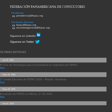
FEDERACIÓN PANAMERICANA DE CONSULTORES
Presidente
presidencia@fepac.org
Secretaría General
fepac@fepac.org
secretariageneral@fepac.org
Síguenos en LinkedIn
Síguenos en Twitter
ÚLTIMAS NOTICIAS
Jun 20 , 2026
6º Foro de Tecnología para la Consultoría en Ingeniería de FEPAC
Más
Mayo 19 , 2026
2° Comité Ejecutivo de FEPAC 2026 – Roatán, Honduras
Más
Mayo 28 , 2025
Encuentro de FEPAC en México, 2° CE 2025
Más
Feb 10 , 2025
4° FORO DE TECNOLOGÍA PARA LA CONSULTORÍA EN INGENIERÍA
Más