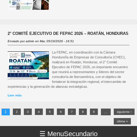
2° COMITÉ EJECUTIVO DE FEPAC 2026 – ROATÁN, HONDURAS
Enviado por
admin
en Mar, 05/19/2026 - 16:51
La FEPAC, en coordinación con la Cámara
Hondureña de Empresas de Consultoría (CHEC),
realizará en Roatán, Honduras, el 2° Comité
Ejecutivo de FEPAC 2026, un importante encuentro
que reunirá a representantes y líderes del sector
consultoría de Iberoamérica, con el objetivo de
fortalecer la integración regional, el intercambio de
experiencias y la generación de alianzas estratégicas.
Leer más
sobre 2° Comité Ejecutivo de FEPAC 2026 – Roatán, Honduras
1
…
PÁGINAS
2
3
4
5
6
7
8
9
siguiente ›
última »
☰ Menu
Secundario