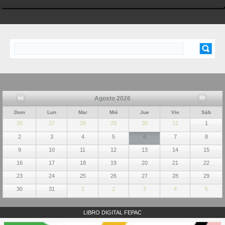
Buscar
FORMULARIO DE BÚSQUEDA
Agosto 2026
Dom
Lun
Mar
Mié
Jue
Vie
Sáb
26
27
28
29
30
31
1
2
3
4
5
6
7
8
9
10
11
12
13
14
15
16
17
18
19
20
21
22
23
24
25
26
27
28
29
30
31
1
2
3
4
5
LIBRO DIGITAL FEPAC