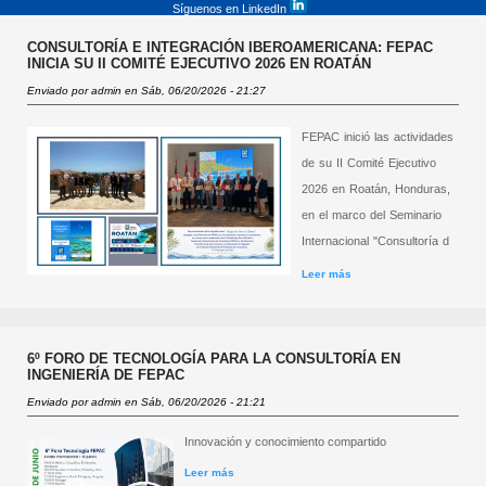
Síguenos en LinkedIn
CONSULTORÍA E INTEGRACIÓN IBEROAMERICANA: FEPAC
INICIA SU II COMITÉ EJECUTIVO 2026 EN ROATÁN
Enviado por
admin
en Sáb, 06/20/2026 - 21:27
FEPAC inició las actividades
de su II Comité Ejecutivo
2026 en Roatán, Honduras,
en el marco del Seminario
Internacional "Consultoría d
Leer más
sobre Consultoría e
integración
iberoamericana: FEPAC
inicia su II Comité
Ejecutivo 2026 en
Roatán
6º FORO DE TECNOLOGÍA PARA LA CONSULTORÍA EN
INGENIERÍA DE FEPAC
Enviado por
admin
en Sáb, 06/20/2026 - 21:21
Innovación y conocimiento compartido
Leer más
sobre 6º Foro de Tecnología para la
Consultoría en Ingeniería de FEPAC