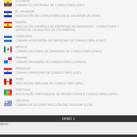
ECUADOR
CAMARA ECUATORIANA DE CONSULTORIA (CEC)
EL SALVADOR
ASOCIACIÓN DE CONSULTORES DE EL SALVADOR (ACODES)
ESPAÑA
ASOCIACIÓN ESPAÑOLA DE EMPRESAS DE INGENIERÍA , CONSULTORÍA Y
SERVICIOS TECNOLÓGICOS (TECNIBERIA)
HONDURAS
CÁMARA HONDUREÑA DE EMPRESAS DE CONSULTORÍA (CHEC)
MÉXICO
CÁMARA NACIONAL DE EMPRESAS DE CONSULTORÍA (CNEC)
PANAMA
CÁMARA PANAMEÑA DE CONSULTORES (CAPACO)
PARAGUAY
CÁMARA PARAGUAYA DE CONSULTORES (CPC)
PERÚ
ASOCIACIÓN PERUANA DE CONSULTORÍA (APC)
PORTUGAL
ASSOCIAÇÃO PORTUGUESA DE PROJECTISTAS E CONSULTORES (APPC)
URUGUAY
CÁMARA DE LA CONSTRUCCIÓN DEL URUGUAY (CCU)
DEMO 1
demo