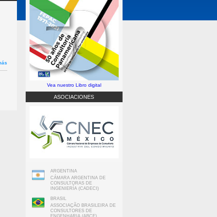
más
sobre
Reglamento
del Comité
de
Elecciones
Vea nuestro Libro digital
de FEPAC
ASOCIACIONES
ARGENTINA
CÁMARA ARGENTINA DE
CONSULTORAS DE
INGENIERÍA (CADECI)
BRASIL
ASSOCIAÇÃO BRASILEIRA DE
CONSULTORES DE
ENGENHARIA (ABCE)