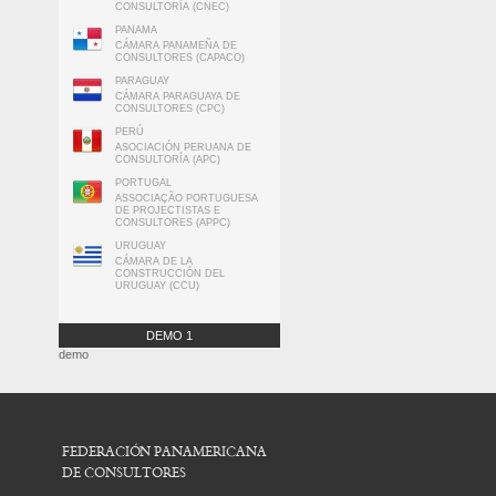
CONSULTORÍA (CNEC)
PANAMA
CÁMARA PANAMEÑA DE
CONSULTORES (CAPACO)
PARAGUAY
CÁMARA PARAGUAYA DE
CONSULTORES (CPC)
PERÚ
ASOCIACIÓN PERUANA DE
CONSULTORÍA (APC)
PORTUGAL
ASSOCIAÇÃO PORTUGUESA
DE PROJECTISTAS E
CONSULTORES (APPC)
URUGUAY
CÁMARA DE LA
CONSTRUCCIÓN DEL
URUGUAY (CCU)
DEMO 1
demo
FEDERACIÓN PANAMERICANA
DE CONSULTORES