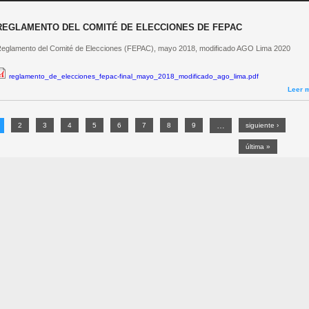
REGLAMENTO DEL COMITÉ DE ELECCIONES DE FEPAC
eglamento del Comité de Elecciones (FEPAC), mayo 2018, modificado AGO Lima 2020
reglamento_de_elecciones_fepac-final_mayo_2018_modificado_ago_lima.pdf
Leer 
…
PÁGINAS
2
3
4
5
6
7
8
9
siguiente ›
última »