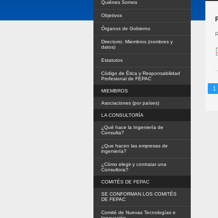
Quiénes Somos
Objetivos
Órganos de Gobierno
R
Directorio: Miembros (nombres y
datos)
Estatutos
Código de Ética y Responsabilidad
Profesional de FEPAC
1
MIEMBROS
Asociaciones (por países)
LA CONSULTORÍA
¿Qué hace la Ingeniería de
Consulta?
¿Que hacen las empresas de
ingeniería?
¿Cómo elegir y contratar una
Consultora?
COMITÉS DE FEPAC
SE CONFORMAN LOS COMITÉS
DE FEPAC
Comité de Nuevas Tecnologías e
Innovación