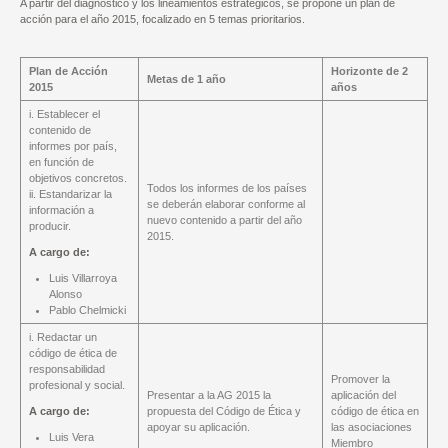
A partir del diagnóstico y los lineamientos estratégicos, se propone un plan de
acción para el año 2015, focalizado en 5 temas prioritarios.
Plan de Acción
Horizonte de 2
Metas de 1 año
2015
años
i. Establecer el
contenido de
informes por país,
en función de
objetivos concretos.
Todos los informes de los países
ii. Estandarizar la
se deberán elaborar conforme al
información a
nuevo contenido a partir del año
producir.
2015.
A cargo de:
Luis Villarroya
Alonso
Pablo Chelmicki
i. Redactar un
código de ética de
responsabilidad
Promover la
profesional y social.
Presentar a la AG 2015 la
aplicación del
A cargo de:
propuesta del Código de Ética y
código de ética en
apoyar su aplicación.
las asociaciones
Luis Vera
Miembro