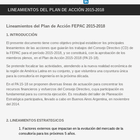
Síguenos en LinkedIn
LINEAMIENTOS DEL PLAN DE ACCIÓN 2015-2018
Lineamientos del Plan de Acción FEPAC 2015-2018
1. INTRODUCCIÓN
El presente documento tiene como objetivo principal establecer los principales
lineamientos de las acciones que guiarán los trabajos del Consejo Directivo (CD) de
la FEPAC para el período 2015-2018, y se constituirá, con la aprobación de los
miembros plenos, en el Plan de Acción 2015-2018 (PA 15-18).
Se pretende focalizar las actividades, atendiendo a la nueva realidad económica de
la región de América Latina e
n su conjunto, y que vislumbra una coyuntura única
para la consultoría en ingeniería en la próxima década.
En el PA 15-18 se proponen diversas líneas de actuación para concentrar los
recursos financieros y esfuerzos del Consejo Directivo, cuya participación es
fundamental para su correcta ejecución. Es resultado del taller de Planeación
Estratégica participativa, llevado a cabo en Buenos Aires Argentina, en noviembre
del 2014.
2. LINEAMIENTOS ESTRATEGICOS
1. Factores externos que impactan en la evolución del mercado de la
consultoría para los próximos 5 años.