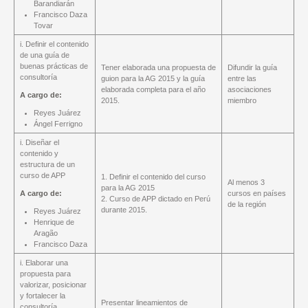
Barandiarán
Francisco Daza
Tovar
i. Definir el contenido
de una guía de
buenas prácticas de
Tener elaborada una propuesta de
Difundir la guía
consultoría
guion para la AG 2015 y la guía
entre las
elaborada completa para el año
asociaciones
A cargo de:
2015.
miembro
Reyes Juárez
Ángel Ferrigno
i. Diseñar el
contenido y
estructura de un
curso de APP
1. Definir el contenido del curso
Al menos 3
para la AG 2015
A cargo de:
cursos en países
2. Curso de APP dictado en Perú
de la región
durante 2015.
Reyes Juárez
Henrique de
Aragão
Francisco Daza
i. Elaborar una
propuesta para
valorizar, posicionar
y fortalecer la
Presentar lineamientos de
consultoría.