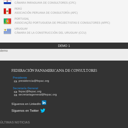
CÁMARA PARAGUAYA DE CONSULTORES (CPC)
PERÚ
ASOCIACIÓN PERUANA DE CONSULTORÍA (APC)
PORTUGAL
ASSOCIAÇÃO PORTUGUESA DE PROJECTISTAS E CONSULTORES (APPC)
URUGUAY
CÁMARA DE LA CONSTRUCCIÓN DEL URUGUAY (CCU)
DEMO 1
demo
FEDERACIÓN PANAMERICANA DE CONSULTORES
Presidente
presidencia@fepac.org
Secretaría General
fepac@fepac.org
secretariageneral@fepac.org
Síguenos en LinkedIn
Síguenos en Twitter
ÚLTIMAS NOTICIAS