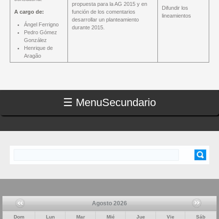
propuesta para la AG 2015 y en
Difundir los
A cargo de:
función de los comentarios
lineamientos
desarrollar un planteamiento
Ángel Ferrigno
durante 2015.
Pedro Gómez
González
Henrique de
Aragão
☰ Menu
Secundario
Buscar
FORMULARIO DE BÚSQUEDA
Agosto 2026
Dom
Lun
Mar
Mié
Jue
Vie
Sáb